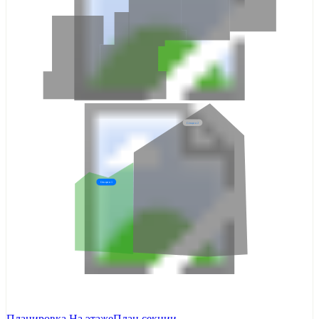
Секция 2
Секция 1
Планировка
На этаже
План секции